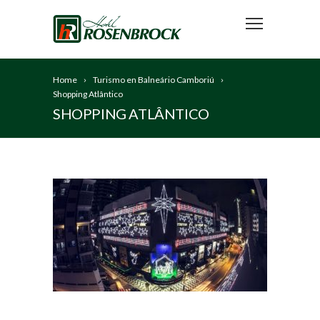
Home
Turismo en Balneário Camboriú
Shopping Atlântico
SHOPPING ATLÂNTICO