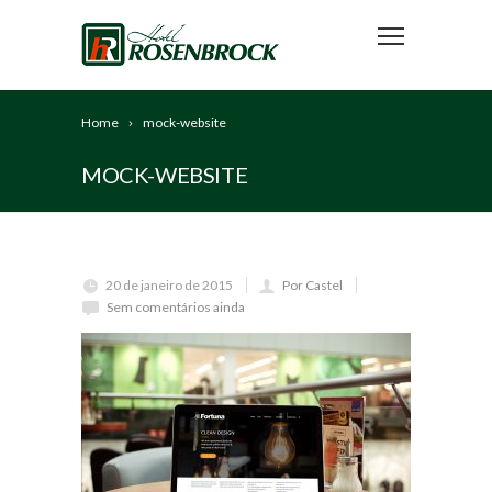
Home
mock-website
MOCK-WEBSITE
20 de janeiro de 2015
Por Castel
Sem comentários ainda